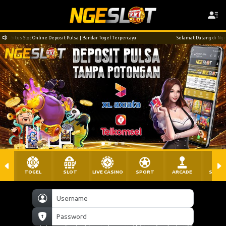
Situs Slot Online Deposit Pulsa | Bandar Togel Terpercaya
Selamat Datang di Ngeslot | 
TOGEL
SLOT
LIVE CASINO
SPORT
ARCADE
SABU