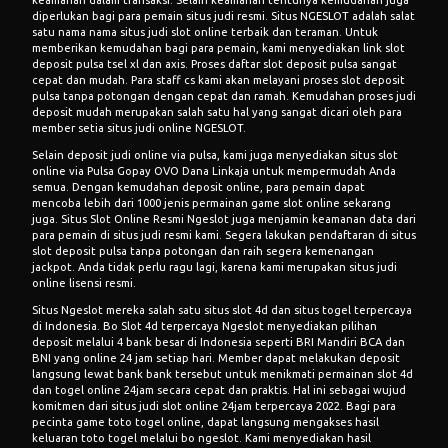
diperlukan bagi para pemain situs judi resmi. Situs NGESLOT adalah salat
satu nama nama situs judi slot online terbaik dan teraman. Untuk
memberikan kemudahan bagi para pemain, kami menyediakan link slot
deposit pulsa tsel xl dan axis. Proses daftar slot deposit pulsa sangat
cepat dan mudah. Para staff cs kami akan melayani proses slot deposit
pulsa tanpa potongan dengan cepat dan ramah. Kemudahan proses judi
deposit mudah merupakan salah satu hal yang sangat dicari oleh para
member setia situs judi online NGESLOT.
Selain deposit judi online via pulsa, kami juga menyediakan situs slot
online via Pulsa Gopay OVO Dana Linkaja untuk mempermudah Anda
semua. Dengan kemudahan deposit online, para pemain dapat
mencoba lebih dari 1000 jenis permainan game slot online sekarang
juga. Situs Slot Online Resmi Ngeslot juga menjamin keamanan data dari
para pemain di situs judi resmi kami. Segera lakukan pendaftaran di situs
slot deposit pulsa tanpa potongan dan raih segera kemenangan
jackpot. Anda tidak perlu ragu lagi, karena kami merupakan situs judi
online lisensi resmi.
Situs Ngeslot mereka salah satu situs slot 4d dan situs togel terpercaya
di Indonesia. Bo Slot 4d terpercaya Ngeslot menyediakan pilihan
deposit melalui 4 bank besar di Indonesia seperti BRI Mandiri BCA dan
BNI yang online 24 jam setiap hari. Member dapat melakukan deposit
langsung lewat bank bank tersebut untuk menikmati permainan slot 4d
dan togel online 24jam secara cepat dan praktis. Hal ini sebagai wujud
komitmen dari situs judi slot online 24jam terpercaya 2022. Bagi para
pecinta game toto togel online, dapat langsung mengakses hasil
keluaran toto togel melalui bo ngeslot. Kami menyediakan hasil