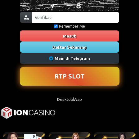
Remember Me
Masuk
Daftar Sekarang
Main di Telegram
RTP SLOT
Desktop
Wap