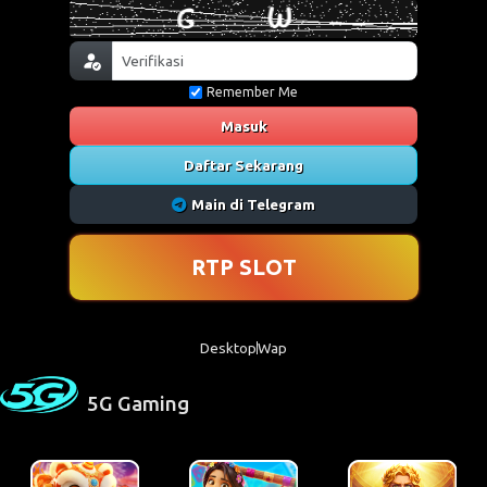
Remember Me
Masuk
Daftar Sekarang
Main di Telegram
RTP SLOT
Desktop
Wap
5G Gaming