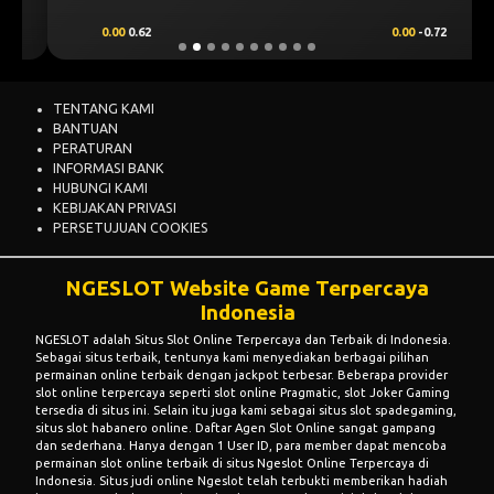
0.00
0.62
0.00
-0.72
TENTANG KAMI
BANTUAN
PERATURAN
INFORMASI BANK
HUBUNGI KAMI
KEBIJAKAN PRIVASI
PERSETUJUAN COOKIES
NGESLOT Website Game Terpercaya
Indonesia
NGESLOT
adalah Situs Slot Online Terpercaya dan Terbaik di Indonesia.
Sebagai situs terbaik, tentunya kami menyediakan berbagai pilihan
permainan online terbaik dengan jackpot terbesar. Beberapa provider
slot online terpercaya seperti slot online Pragmatic, slot Joker Gaming
tersedia di situs ini. Selain itu juga kami sebagai situs slot spadegaming,
situs slot habanero online. Daftar Agen Slot Online sangat gampang
dan sederhana. Hanya dengan 1 User ID, para member dapat mencoba
permainan slot online terbaik di situs
Ngeslot
Online Terpercaya di
Indonesia. Situs judi online Ngeslot telah terbukti memberikan hadiah