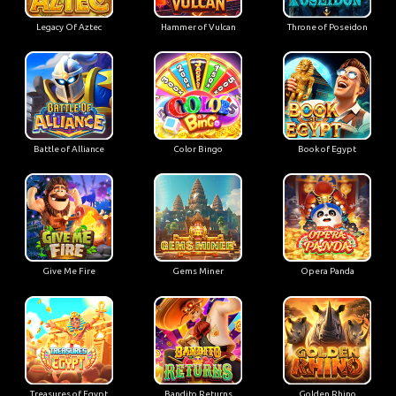
Legacy Of Aztec
Hammer of Vulcan
Throne of Poseidon
Battle of Alliance
Color Bingo
Book of Egypt
Give Me Fire
Gems Miner
Opera Panda
Treasures of Egypt
Bandito Returns
Golden Rhino