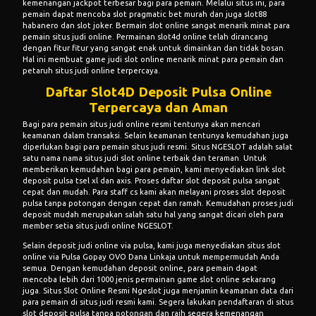
kemenangan jackpot terbesar bagi para pemain. Melalui situs ini, para
pemain dapat mencoba
slot pragmatic bet murah
dan juga slot88
habanero dan slot joker. Bermain slot online sangat menarik minat para
pemain situs judi online. Permainan slot4d online telah dirancang
dengan fitur fitur yang sangat enak untuk dimainkan dan tidak bosan.
Hal ini membuat game judi slot online menarik minat para pemain dan
petaruh situs judi online terpercaya.
Daftar Slot4D Deposit Pulsa Online
Terpercaya dan Aman
Bagi para pemain situs judi online resmi tentunya akan mencari
keamanan dalam transaksi. Selain keamanan tentunya kemudahan juga
diperlukan bagi para pemain situs judi resmi. Situs NGESLOT adalah salat
satu nama nama situs judi slot online terbaik dan teraman. Untuk
memberikan kemudahan bagi para pemain, kami menyediakan link slot
deposit pulsa tsel xl dan axis. Proses daftar slot deposit pulsa sangat
cepat dan mudah. Para staff cs kami akan melayani proses slot deposit
pulsa tanpa potongan dengan cepat dan ramah. Kemudahan proses judi
deposit mudah merupakan salah satu hal yang sangat dicari oleh para
member setia situs judi online NGESLOT.
Selain deposit judi online via pulsa, kami juga menyediakan situs slot
online via Pulsa Gopay OVO Dana Linkaja untuk mempermudah Anda
semua. Dengan kemudahan deposit online, para pemain dapat
mencoba lebih dari 1000 jenis permainan game slot online sekarang
juga. Situs Slot Online Resmi Ngeslot juga menjamin keamanan data dari
para pemain di situs judi resmi kami. Segera lakukan pendaftaran di situs
slot deposit pulsa tanpa potongan dan raih segera kemenangan