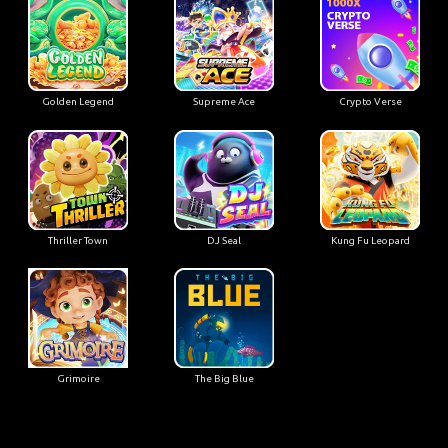
Golden Legend
Supreme Ace
Crypto Verse
Thriller Town
DJ Seal
Kung Fu Leopard
Grimoire
The Big Blue