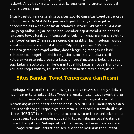
jackpot. Anda tidak perlu ragu lagi, karena kami merupakan situs judi
online lisensi resmi.
Situs Ngeslot mereka salah satu situs slot 4d dan situs togel terpercaya
di Indonesia. Bo Slot 4d terpercaya Ngeslot menyediakan pilihan
deposit melalui 4 bank besar di Indonesia seperti BRI Mandiri BCA dan
BNI yang online 24 jam setiap hari. Member dapat melakukan deposit
langsung lewat bank bank tersebut untuk menikmati permainan slot 4d
dan togel online 24jam secara cepat dan praktis. Hal ini sebagai wujud
komitmen dari situs judi slot online 24jam terpercaya 2022. Bagi para
pecinta game toto togel online, dapat langsung mengakses hasil
keluaran toto togel melalui bo ngeslot. Kami menyediakan hasil
keluaran yang lengkap seperti keluaran togel malaysia, keluaran togel
sgp, keluaran toto wuhan, keluaran togal hk, keluaran togel hongkong,
keluaran togel sydney, keluaran toto manila dan masih banyak lagi.
Situs Bandar Togel Terpercaya dan Resmi
Sebagai Situs Judi Online Terbaik, tentunya NGESLOT menyediakan
permainan terlengkap. Situs Togel merupakan salah satu favorit orang
Indonesia. Permainan judi togel online menjanjinakn hadiah
kemenangan yang besar dengan bet murah. NGESLOT merupakan salah
satu
bandar togel terpercaya
dan resmi di Indonesia. Bermain di situs
togel NGESLOT tersedia berbagai macam pasaran togel terbaik seperti
togel sgp, togel singapura, togel hk, togel malaysia, togel qatar dan
masih banyak lagi. Sebagai situs togel resmi, tentunya hasil keluaran
togel situs kami akurat dan sesuai dengan keluaran togel resmi.