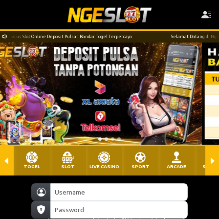
lot Online Deposit Pulsa | Bandar Togel Terpercaya
Selamat Datang di Ngeslot | Situs 
TOGEL
SLOT
LIVE CASINO
SPORT
ARCADE
SABU