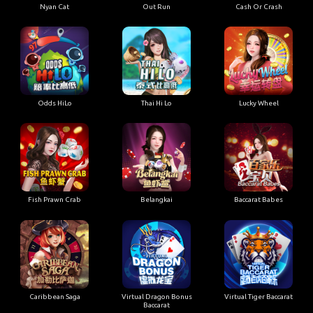
Nyan Cat
Out Run
Cash Or Crash
Odds HiLo
Thai Hi Lo
Lucky Wheel
Fish Prawn Crab
Belangkai
Baccarat Babes
Caribbean Saga
Virtual Dragon Bonus
Virtual Tiger Baccarat
Baccarat