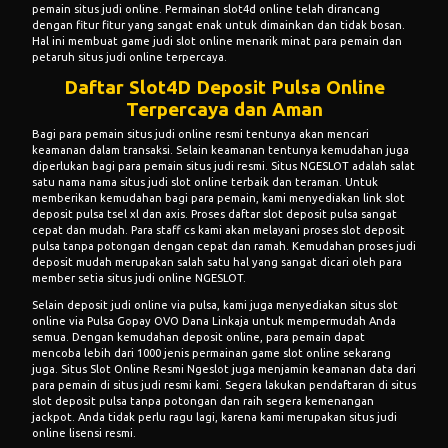
pemain situs judi online. Permainan slot4d online telah dirancang
dengan fitur fitur yang sangat enak untuk dimainkan dan tidak bosan.
Hal ini membuat game judi slot online menarik minat para pemain dan
petaruh situs judi online terpercaya.
Daftar Slot4D Deposit Pulsa Online
Terpercaya dan Aman
Bagi para pemain situs judi online resmi tentunya akan mencari
keamanan dalam transaksi. Selain keamanan tentunya kemudahan juga
diperlukan bagi para pemain situs judi resmi. Situs NGESLOT adalah salat
satu nama nama situs judi slot online terbaik dan teraman. Untuk
memberikan kemudahan bagi para pemain, kami menyediakan link slot
deposit pulsa tsel xl dan axis. Proses daftar slot deposit pulsa sangat
cepat dan mudah. Para staff cs kami akan melayani proses slot deposit
pulsa tanpa potongan dengan cepat dan ramah. Kemudahan proses judi
deposit mudah merupakan salah satu hal yang sangat dicari oleh para
member setia situs judi online NGESLOT.
Selain deposit judi online via pulsa, kami juga menyediakan situs slot
online via Pulsa Gopay OVO Dana Linkaja untuk mempermudah Anda
semua. Dengan kemudahan deposit online, para pemain dapat
mencoba lebih dari 1000 jenis permainan game slot online sekarang
juga. Situs Slot Online Resmi Ngeslot juga menjamin keamanan data dari
para pemain di situs judi resmi kami. Segera lakukan pendaftaran di situs
slot deposit pulsa tanpa potongan dan raih segera kemenangan
jackpot. Anda tidak perlu ragu lagi, karena kami merupakan situs judi
online lisensi resmi.