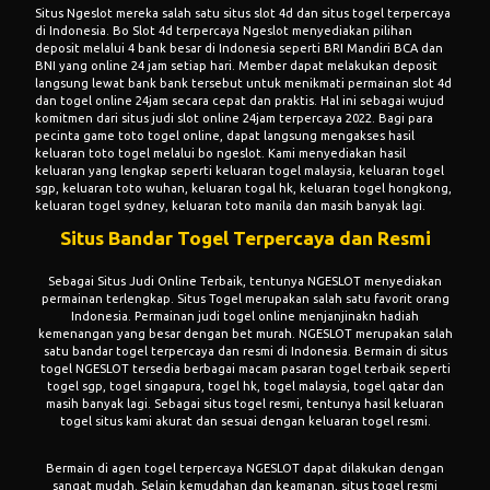
Situs Ngeslot mereka salah satu situs slot 4d dan situs togel terpercaya
di Indonesia. Bo Slot 4d terpercaya Ngeslot menyediakan pilihan
deposit melalui 4 bank besar di Indonesia seperti BRI Mandiri BCA dan
BNI yang online 24 jam setiap hari. Member dapat melakukan deposit
langsung lewat bank bank tersebut untuk menikmati permainan slot 4d
dan togel online 24jam secara cepat dan praktis. Hal ini sebagai wujud
komitmen dari situs judi slot online 24jam terpercaya 2022. Bagi para
pecinta game toto togel online, dapat langsung mengakses hasil
keluaran toto togel melalui bo ngeslot. Kami menyediakan hasil
keluaran yang lengkap seperti keluaran togel malaysia, keluaran togel
sgp, keluaran toto wuhan, keluaran togal hk, keluaran togel hongkong,
keluaran togel sydney, keluaran toto manila dan masih banyak lagi.
Situs Bandar Togel Terpercaya dan Resmi
Sebagai Situs Judi Online Terbaik, tentunya NGESLOT menyediakan
permainan terlengkap. Situs Togel merupakan salah satu favorit orang
Indonesia. Permainan judi togel online menjanjinakn hadiah
kemenangan yang besar dengan bet murah. NGESLOT merupakan salah
satu
bandar togel terpercaya
dan resmi di Indonesia. Bermain di situs
togel NGESLOT tersedia berbagai macam pasaran togel terbaik seperti
togel sgp, togel singapura, togel hk, togel malaysia, togel qatar dan
masih banyak lagi. Sebagai situs togel resmi, tentunya hasil keluaran
togel situs kami akurat dan sesuai dengan keluaran togel resmi.
Bermain di agen togel terpercaya NGESLOT dapat dilakukan dengan
sangat mudah. Selain kemudahan dan keamanan, situs togel resmi