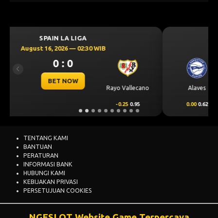
SPAIN LA LIGA
August 16, 2026 — 00:30 WIB
0 : 0
Previous
Next
BET NOW
Alaves
Getafe
0.00
0.62
0.00
-0.72
TENTANG KAMI
BANTUAN
PERATURAN
INFORMASI BANK
HUBUNGI KAMI
KEBIJAKAN PRIVASI
PERSETUJUAN COOKIES
NGESLOT Website Game Terpercaya