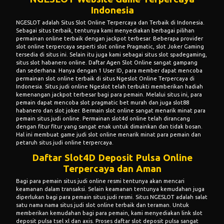
Indonesia
NGESLOT
adalah Situs Slot Online Terpercaya dan Terbaik di Indonesia.
Sebagai situs terbaik, tentunya kami menyediakan berbagai pilihan
permainan online terbaik dengan jackpot terbesar. Beberapa provider
slot online terpercaya seperti slot online Pragmatic, slot Joker Gaming
tersedia di situs ini. Selain itu juga kami sebagai situs slot spadegaming,
situs slot habanero online. Daftar Agen Slot Online sangat gampang
dan sederhana. Hanya dengan 1 User ID, para member dapat mencoba
permainan slot online terbaik di situs
Ngeslot
Online Terpercaya di
Indonesia. Situs judi online Ngeslot telah terbukti memberikan hadiah
kemenangan jackpot terbesar bagi para pemain. Melalui situs ini, para
pemain dapat mencoba
slot pragmatic bet murah
dan juga slot88
habanero dan slot joker. Bermain slot online sangat menarik minat para
pemain situs judi online. Permainan slot4d online telah dirancang
dengan fitur fitur yang sangat enak untuk dimainkan dan tidak bosan.
Hal ini membuat game judi slot online menarik minat para pemain dan
petaruh situs judi online terpercaya.
Daftar Slot4D Deposit Pulsa Online
Terpercaya dan Aman
Bagi para pemain situs judi online resmi tentunya akan mencari
keamanan dalam transaksi. Selain keamanan tentunya kemudahan juga
diperlukan bagi para pemain situs judi resmi. Situs NGESLOT adalah salat
satu nama nama situs judi slot online terbaik dan teraman. Untuk
memberikan kemudahan bagi para pemain, kami menyediakan link slot
deposit pulsa tsel xl dan axis. Proses daftar slot deposit pulsa sangat