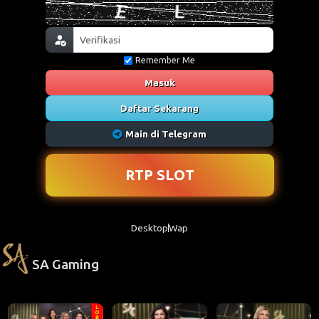
Remember Me
Masuk
Daftar Sekarang
Main di Telegram
RTP SLOT
Desktop
Wap
SA Gaming