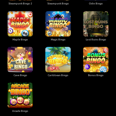
Steampunk Bingo 2
Steampunk Bingo
Odin Bingo
Maple Bingo
Magic Bingo
Lost Ruins Bingo
Cave Bingo
Caribbean Bingo
Bonus Bingo
Arcade Bingo