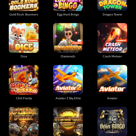
Gold Rush: Boomers
Egg Hunt Bingo
Dragon Tower
Dice
Diamonds
Crash Meteor
Chili Fiesta
Aviator 2 Sky Elite
Aviator