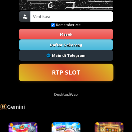
Remember Me
Masuk
Daftar Sekarang
Main di Telegram
RTP SLOT
Desktop
Wap
Gemini