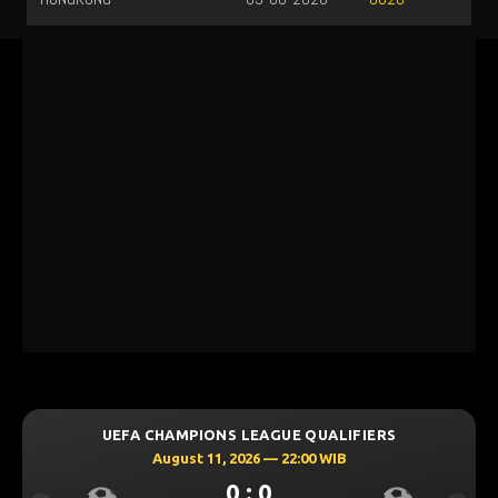
UEFA CHAMPIONS LEAGUE QUALIFIERS
August 11, 2026 — 22:00 WIB
0 : 0