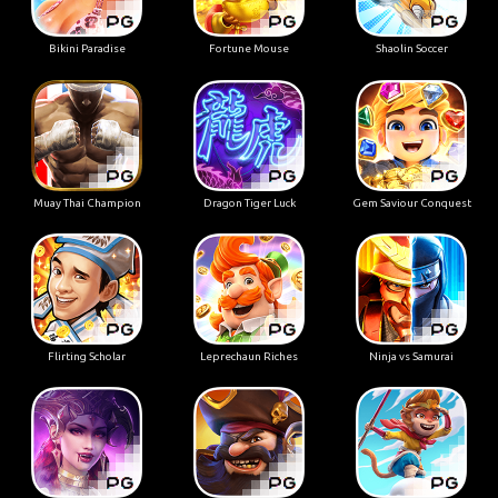
Bikini Paradise
Fortune Mouse
Shaolin Soccer
Muay Thai Champion
Dragon Tiger Luck
Gem Saviour Conquest
Flirting Scholar
Leprechaun Riches
Ninja vs Samurai