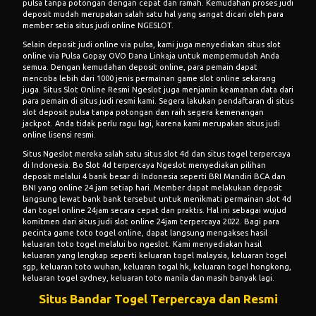
pulsa tanpa potongan dengan cepat dan ramah. Kemudahan proses judi
deposit mudah merupakan salah satu hal yang sangat dicari oleh para
member setia situs judi online NGESLOT.
Selain deposit judi online via pulsa, kami juga menyediakan situs slot
online via Pulsa Gopay OVO Dana Linkaja untuk mempermudah Anda
semua. Dengan kemudahan deposit online, para pemain dapat
mencoba lebih dari 1000 jenis permainan game slot online sekarang
juga. Situs Slot Online Resmi Ngeslot juga menjamin keamanan data dari
para pemain di situs judi resmi kami. Segera lakukan pendaftaran di situs
slot deposit pulsa tanpa potongan dan raih segera kemenangan
jackpot. Anda tidak perlu ragu lagi, karena kami merupakan situs judi
online lisensi resmi.
Situs Ngeslot mereka salah satu situs slot 4d dan situs togel terpercaya
di Indonesia. Bo Slot 4d terpercaya Ngeslot menyediakan pilihan
deposit melalui 4 bank besar di Indonesia seperti BRI Mandiri BCA dan
BNI yang online 24 jam setiap hari. Member dapat melakukan deposit
langsung lewat bank bank tersebut untuk menikmati permainan slot 4d
dan togel online 24jam secara cepat dan praktis. Hal ini sebagai wujud
komitmen dari situs judi slot online 24jam terpercaya 2022. Bagi para
pecinta game toto togel online, dapat langsung mengakses hasil
keluaran toto togel melalui bo ngeslot. Kami menyediakan hasil
keluaran yang lengkap seperti keluaran togel malaysia, keluaran togel
sgp, keluaran toto wuhan, keluaran togal hk, keluaran togel hongkong,
keluaran togel sydney, keluaran toto manila dan masih banyak lagi.
Situs Bandar Togel Terpercaya dan Resmi