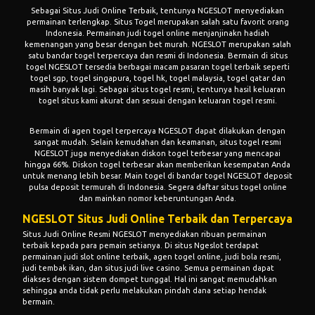
Sebagai Situs Judi Online Terbaik, tentunya NGESLOT menyediakan
permainan terlengkap. Situs Togel merupakan salah satu favorit orang
Indonesia. Permainan judi togel online menjanjinakn hadiah
kemenangan yang besar dengan bet murah. NGESLOT merupakan salah
satu
bandar togel terpercaya
dan resmi di Indonesia. Bermain di situs
togel NGESLOT tersedia berbagai macam pasaran togel terbaik seperti
togel sgp, togel singapura, togel hk, togel malaysia, togel qatar dan
masih banyak lagi. Sebagai situs togel resmi, tentunya hasil keluaran
togel situs kami akurat dan sesuai dengan keluaran togel resmi.
Bermain di agen togel terpercaya NGESLOT dapat dilakukan dengan
sangat mudah. Selain kemudahan dan keamanan, situs togel resmi
NGESLOT juga menyediakan diskon togel terbesar yang mencapai
hingga 66%. Diskon togel terbesar akan memberikan kesempatan Anda
untuk menang lebih besar. Main togel di bandar togel NGESLOT deposit
pulsa deposit termurah di Indonesia. Segera daftar situs togel online
dan mainkan nomor keberuntungan Anda.
NGESLOT Situs Judi Online Terbaik dan Terpercaya
Situs Judi Online Resmi NGESLOT menyediakan ribuan permainan
terbaik kepada para pemain setianya. Di situs Ngeslot terdapat
permainan judi slot online terbaik, agen togel online, judi bola resmi,
judi tembak ikan, dan situs judi live casino. Semua permainan dapat
diakses dengan sistem dompet tunggal. Hal ini sangat memudahkan
sehingga anda tidak perlu melakukan pindah dana setiap hendak
bermain.