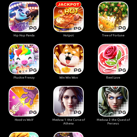
Hip Hop Panda
Hotpot
Tree of Fortune
Plushie Frenzy
Win Win Won
Reel Love
Hood vs Wolf
Medusa 1: the Curse of
Medusa 2: the Quest of
Athena
Perseus