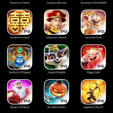
Vampires Charm
Captains Bounty
Journey to the Wealth
Double Fortune
Emperors Favour
Ganesha Gold
Symbols Of Egypt
Jungle Delight
Piggy Gold
Santas Gift Rush
Mr. Hallow-Win!
Legend of Hou Yi