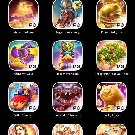
Midas Fortune
Asgardian Rising
Diner Delights
Alchemy Gold
Totem Wonders
Prosperity Fortune Tree
Wild Coaster
Legend of Perseus
Lucky Piggy