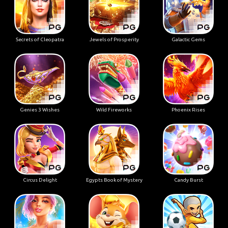
Secrets of Cleopatra
Jewels of Prosperity
Galactic Gems
Genies 3 Wishes
Wild Fireworks
Phoenix Rises
Circus Delight
Egypts Book of Mystery
Candy Burst