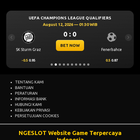
UEFA CHAMPIONS LEAGUE QUALIFIERS
August 12, 2026 — 01:30 WIB
0 : 0
Previous
Next
BET NOW
SK Sturm Graz
Fenerbahce
-0.5
0.95
0.5
0.87
TENTANG KAMI
BANTUAN
PERATURAN
INFORMASI BANK
HUBUNGI KAMI
KEBIJAKAN PRIVASI
PERSETUJUAN COOKIES
NGESLOT Website Game Terpercaya
Indonesia