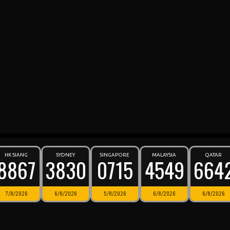
HK SIANG
SYDNEY
SINGAPORE
MALAYSIA
QATAR
8867
3830
0715
4549
664
7/8/2026
6/8/2026
5/8/2026
6/8/2026
6/8/2026