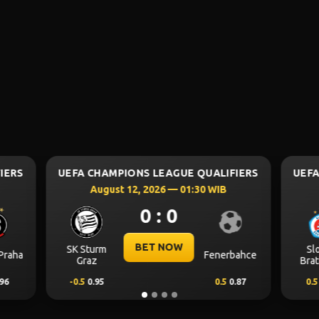
IERS
E-FOOTBALL F24 ELITE CLUB FRIENDLY
E-
August 7, 2026 — 12:45 WIB
0 : 0
BET NOW
e-
Saint-
e-Newcastle
Manchester
oise
United
e-F
United
1.00
0.00
0.42
0.00
-0.66
0.0