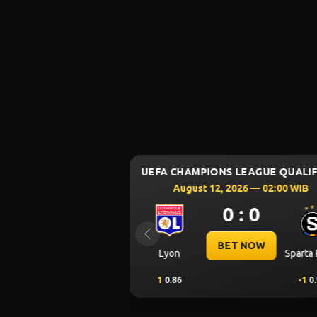
UEFA CHAMPIONS LEAGUE QUALIF
August 11, 2026 — 22:59 WIB
0 : 0
Previous
BET NOW
Union 
Bodo Glimt
Gill
0.75
0.82
-0.75