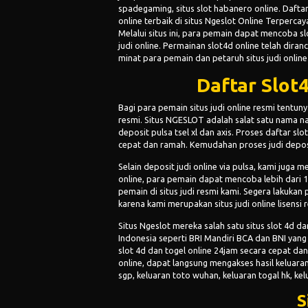
spadegaming, situs slot habanero online. Daft
online terbaik di situs
Ngeslot
Online Terpercaya
Melalui situs ini, para pemain dapat mencoba
s
judi online. Permainan slot4d online telah dira
minat para pemain dan petaruh situs judi online
Daftar Slot
Bagi para pemain situs judi online resmi tentu
resmi. Situs NGESLOT adalah salat satu nama na
deposit pulsa tsel xl dan axis. Proses daftar s
cepat dan ramah. Kemudahan proses judi deposi
Selain deposit judi online via pulsa, kami ju
online, para pemain dapat mencoba lebih dari 1
pemain di situs judi resmi kami. Segera lakukan
karena kami merupakan situs judi online lisensi 
Situs Ngeslot mereka salah satu situs slot 4d da
Indonesia seperti BRI Mandiri BCA dan BNI yan
slot 4d dan togel online 24jam secara cepat dan 
online, dapat langsung mengakses hasil keluaran
sgp, keluaran toto wuhan, keluaran togal hk, ke
S