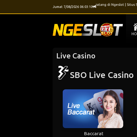
Selamat Datang di Ngeslot | Situs Slot 
Jumat 7/08/2026 06:03:11
HO
Live Casino
SBO Live Casino
Baccarat