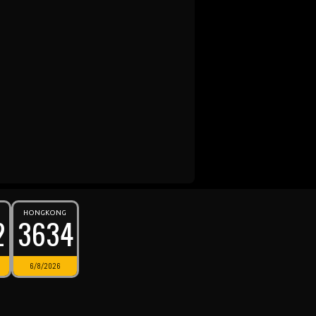
HONGKONG
2
3634
6/8/2026