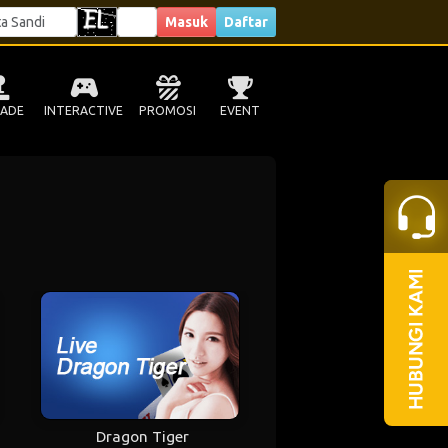
lot | Situs Slot Online Deposit Pulsa | Bandar Togel Terpercaya
Masuk
Daftar
ADE
INTERACTIVE
PROMOSI
EVENT
Dragon Tiger