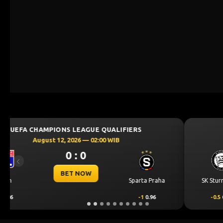
UEFA CHAMPIONS LEAGUE QUALIFIERS
August 12, 2026 — 01:30 WIB
0 : 0
Previous
Ne
BET NOW
SK Sturm Graz
Fenerbahce
-0.5
0.95
0.5
0.87