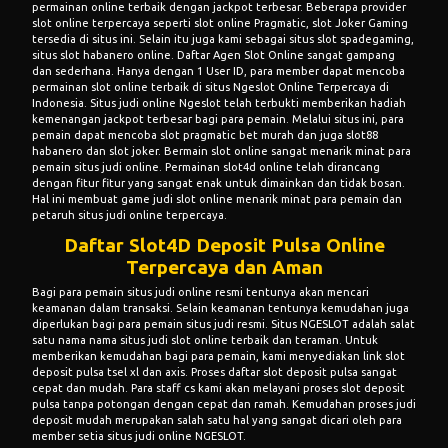
permainan online terbaik dengan jackpot terbesar. Beberapa provider
slot online terpercaya seperti slot online Pragmatic, slot Joker Gaming
tersedia di situs ini. Selain itu juga kami sebagai situs slot spadegaming,
situs slot habanero online. Daftar Agen Slot Online sangat gampang
dan sederhana. Hanya dengan 1 User ID, para member dapat mencoba
permainan slot online terbaik di situs
Ngeslot
Online Terpercaya di
Indonesia. Situs judi online Ngeslot telah terbukti memberikan hadiah
kemenangan jackpot terbesar bagi para pemain. Melalui situs ini, para
pemain dapat mencoba
slot pragmatic bet murah
dan juga slot88
habanero dan slot joker. Bermain slot online sangat menarik minat para
pemain situs judi online. Permainan slot4d online telah dirancang
dengan fitur fitur yang sangat enak untuk dimainkan dan tidak bosan.
Hal ini membuat game judi slot online menarik minat para pemain dan
petaruh situs judi online terpercaya.
Daftar Slot4D Deposit Pulsa Online
Terpercaya dan Aman
Bagi para pemain situs judi online resmi tentunya akan mencari
keamanan dalam transaksi. Selain keamanan tentunya kemudahan juga
diperlukan bagi para pemain situs judi resmi. Situs NGESLOT adalah salat
satu nama nama situs judi slot online terbaik dan teraman. Untuk
memberikan kemudahan bagi para pemain, kami menyediakan link slot
deposit pulsa tsel xl dan axis. Proses daftar slot deposit pulsa sangat
cepat dan mudah. Para staff cs kami akan melayani proses slot deposit
pulsa tanpa potongan dengan cepat dan ramah. Kemudahan proses judi
deposit mudah merupakan salah satu hal yang sangat dicari oleh para
member setia situs judi online NGESLOT.