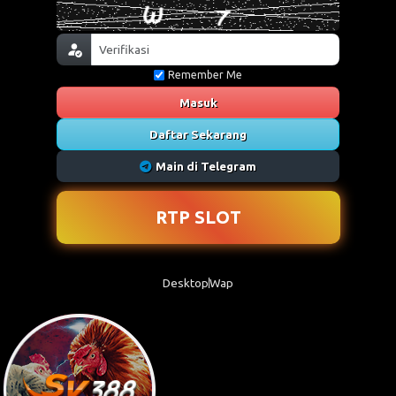
Remember Me
Masuk
Daftar Sekarang
Main di Telegram
RTP SLOT
Desktop
Wap