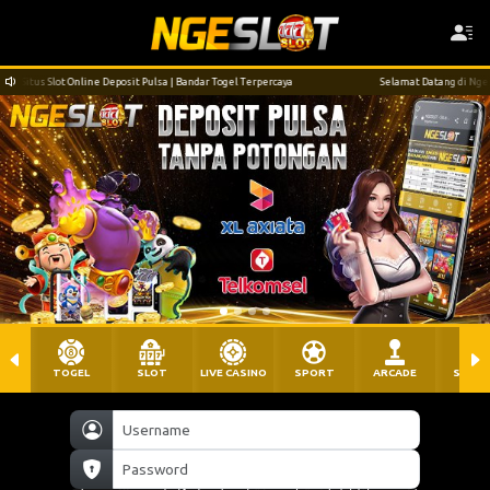
itus Slot Online Deposit Pulsa | Bandar Togel Terpercaya
Selamat Datang di Ngeslot | 
TOGEL
SLOT
LIVE CASINO
SPORT
ARCADE
SABU