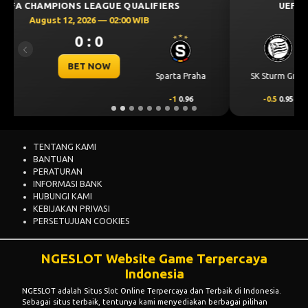
UEFA CHAMPIONS LEAGUE QUALIFIERS
August 12, 2026 — 01:30 WIB
0 : 0
Previous
Next
BET NOW
SK Sturm Graz
Fenerbahce
-0.5
0.95
0.5
0.87
TENTANG KAMI
BANTUAN
PERATURAN
INFORMASI BANK
HUBUNGI KAMI
KEBIJAKAN PRIVASI
PERSETUJUAN COOKIES
NGESLOT Website Game Terpercaya
Indonesia
NGESLOT
adalah Situs Slot Online Terpercaya dan Terbaik di Indonesia.
Sebagai situs terbaik, tentunya kami menyediakan berbagai pilihan