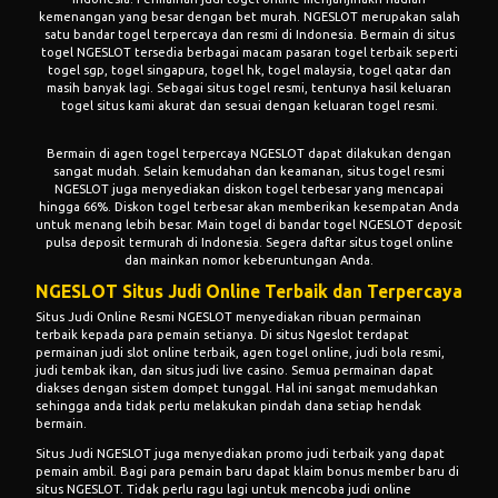
kemenangan yang besar dengan bet murah. NGESLOT merupakan salah
satu
bandar togel terpercaya
dan resmi di Indonesia. Bermain di situs
togel NGESLOT tersedia berbagai macam pasaran togel terbaik seperti
togel sgp, togel singapura, togel hk, togel malaysia, togel qatar dan
masih banyak lagi. Sebagai situs togel resmi, tentunya hasil keluaran
togel situs kami akurat dan sesuai dengan keluaran togel resmi.
Bermain di agen togel terpercaya NGESLOT dapat dilakukan dengan
sangat mudah. Selain kemudahan dan keamanan, situs togel resmi
NGESLOT juga menyediakan diskon togel terbesar yang mencapai
hingga 66%. Diskon togel terbesar akan memberikan kesempatan Anda
untuk menang lebih besar. Main togel di bandar togel NGESLOT deposit
pulsa deposit termurah di Indonesia. Segera daftar situs togel online
dan mainkan nomor keberuntungan Anda.
NGESLOT Situs Judi Online Terbaik dan Terpercaya
Situs Judi Online Resmi NGESLOT menyediakan ribuan permainan
terbaik kepada para pemain setianya. Di situs Ngeslot terdapat
permainan judi slot online terbaik, agen togel online, judi bola resmi,
judi tembak ikan, dan situs judi live casino. Semua permainan dapat
diakses dengan sistem dompet tunggal. Hal ini sangat memudahkan
sehingga anda tidak perlu melakukan pindah dana setiap hendak
bermain.
Situs Judi NGESLOT juga menyediakan promo judi terbaik yang dapat
pemain ambil. Bagi para pemain baru dapat klaim bonus member baru di
situs NGESLOT. Tidak perlu ragu lagi untuk mencoba judi online