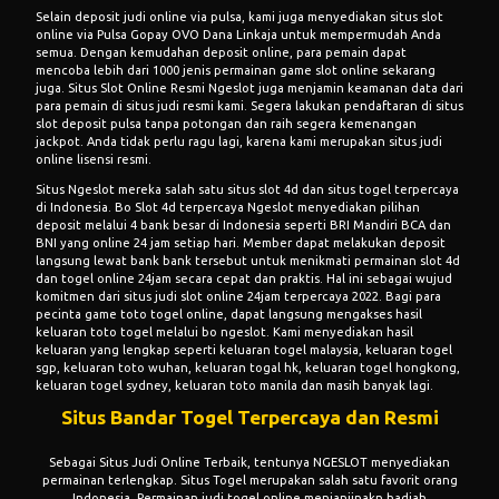
Selain deposit judi online via pulsa, kami juga menyediakan situs slot
online via Pulsa Gopay OVO Dana Linkaja untuk mempermudah Anda
semua. Dengan kemudahan deposit online, para pemain dapat
mencoba lebih dari 1000 jenis permainan game slot online sekarang
juga. Situs Slot Online Resmi Ngeslot juga menjamin keamanan data dari
para pemain di situs judi resmi kami. Segera lakukan pendaftaran di situs
slot deposit pulsa tanpa potongan dan raih segera kemenangan
jackpot. Anda tidak perlu ragu lagi, karena kami merupakan situs judi
online lisensi resmi.
Situs Ngeslot mereka salah satu situs slot 4d dan situs togel terpercaya
di Indonesia. Bo Slot 4d terpercaya Ngeslot menyediakan pilihan
deposit melalui 4 bank besar di Indonesia seperti BRI Mandiri BCA dan
BNI yang online 24 jam setiap hari. Member dapat melakukan deposit
langsung lewat bank bank tersebut untuk menikmati permainan slot 4d
dan togel online 24jam secara cepat dan praktis. Hal ini sebagai wujud
komitmen dari situs judi slot online 24jam terpercaya 2022. Bagi para
pecinta game toto togel online, dapat langsung mengakses hasil
keluaran toto togel melalui bo ngeslot. Kami menyediakan hasil
keluaran yang lengkap seperti keluaran togel malaysia, keluaran togel
sgp, keluaran toto wuhan, keluaran togal hk, keluaran togel hongkong,
keluaran togel sydney, keluaran toto manila dan masih banyak lagi.
Situs Bandar Togel Terpercaya dan Resmi
Sebagai Situs Judi Online Terbaik, tentunya NGESLOT menyediakan
permainan terlengkap. Situs Togel merupakan salah satu favorit orang
Indonesia. Permainan judi togel online menjanjinakn hadiah