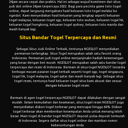
24jam secara cepat dan praktis. Hal ini sebagai wujud komitmen dari situs
judi slot online 24jam terpercaya 2022. Bagi para pecinta game toto togel
online, dapat langsung mengakses hasil keluaran toto togel melalui bo
ngeslot. Kami menyediakan hasil keluaran yang lengkap seperti keluaran
togel malaysia, keluaran togel sgp, keluaran toto wuhan, keluaran togal hk,
keluaran togel hongkong, keluaran togel sydney, keluaran toto manila dan
masih banyak lagi.
Situs Bandar Togel Terpercaya dan Resmi
Sebagai Situs Judi Online Terbaik, tentunya NGESLOT menyediakan
permainan terlengkap. Situs Togel merupakan salah satu favorit orang
Indonesia. Permainan judi togel online menjanjinakn hadiah kemenangan
yang besar dengan bet murah. NGESLOT merupakan salah satu
bandar togel
terpercaya
dan resmi di Indonesia. Bermain di situs togel NGESLOT tersedia
berbagai macam pasaran togel terbaik seperti togel sgp, togel singapura,
togel hk, togel malaysia, togel qatar dan masih banyak lagi. Sebagai situs
togel resmi, tentunya hasil keluaran togel situs kami akurat dan sesuai
dengan keluaran togel resmi.
Bermain di agen togel terpercaya NGESLOT dapat dilakukan dengan sangat
mudah. Selain kemudahan dan keamanan, situs togel resmi NGESLOT juga
menyediakan diskon togel terbesar yang mencapai hingga 66%. Diskon
togel terbesar akan memberikan kesempatan Anda untuk menang lebih
besar. Main togel di bandar togel NGESLOT deposit pulsa deposit termurah
di Indonesia. Segera daftar situs togel online dan mainkan nomor
keberuntungan Anda.