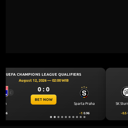
UEFA CHAMPIONS LEAGUE QUALIFIERS
August 12, 2026 — 01:30 WIB
0 : 0
Previous
Ne
BET NOW
SK Sturm Graz
Fenerbahce
-0.5
0.95
0.5
0.87