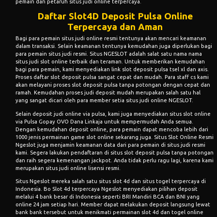
pemain dan petaruh situs judi online terpercaya.
Daftar Slot4D Deposit Pulsa Online
Terpercaya dan Aman
Bagi para pemain situs judi online resmi tentunya akan mencari keamanan
dalam transaksi. Selain keamanan tentunya kemudahan juga diperlukan bagi
para pemain situs judi resmi. Situs NGESLOT adalah salat satu nama nama
situs judi slot online terbaik dan teraman. Untuk memberikan kemudahan
bagi para pemain, kami menyediakan link slot deposit pulsa tsel xl dan axis.
Proses daftar slot deposit pulsa sangat cepat dan mudah. Para staff cs kami
akan melayani proses slot deposit pulsa tanpa potongan dengan cepat dan
ramah. Kemudahan proses judi deposit mudah merupakan salah satu hal
yang sangat dicari oleh para member setia situs judi online NGESLOT.
Selain deposit judi online via pulsa, kami juga menyediakan situs slot online
via Pulsa Gopay OVO Dana Linkaja untuk mempermudah Anda semua.
Dengan kemudahan deposit online, para pemain dapat mencoba lebih dari
1000 jenis permainan game slot online sekarang juga. Situs Slot Online Resmi
Ngeslot juga menjamin keamanan data dari para pemain di situs judi resmi
kami. Segera lakukan pendaftaran di situs slot deposit pulsa tanpa potongan
dan raih segera kemenangan jackpot. Anda tidak perlu ragu lagi, karena kami
merupakan situs judi online lisensi resmi.
Situs Ngeslot mereka salah satu situs slot 4d dan situs togel terpercaya di
Indonesia. Bo Slot 4d terpercaya Ngeslot menyediakan pilihan deposit
melalui 4 bank besar di Indonesia seperti BRI Mandiri BCA dan BNI yang
online 24 jam setiap hari. Member dapat melakukan deposit langsung lewat
bank bank tersebut untuk menikmati permainan slot 4d dan togel online