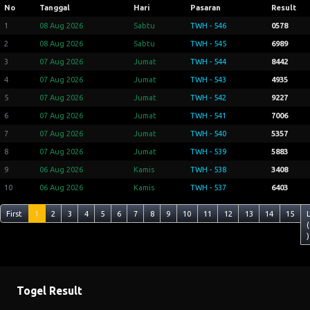
No
Tanggal
Hari
Pasaran
Result
1
08 Aug 2026
Sabtu
TWH - 546
0578
2
08 Aug 2026
Sabtu
TWH - 545
6989
3
07 Aug 2026
Jumat
TWH - 544
8442
4
07 Aug 2026
Jumat
TWH - 543
4935
5
07 Aug 2026
Jumat
TWH - 542
9227
6
07 Aug 2026
Jumat
TWH - 541
7006
7
07 Aug 2026
Jumat
TWH - 540
5357
8
07 Aug 2026
Jumat
TWH - 539
5883
9
06 Aug 2026
Kamis
TWH - 538
3408
10
06 Aug 2026
Kamis
TWH - 537
6403
First
1
2
3
4
5
6
7
8
9
10
11
12
13
14
15
(
)
Togel Result