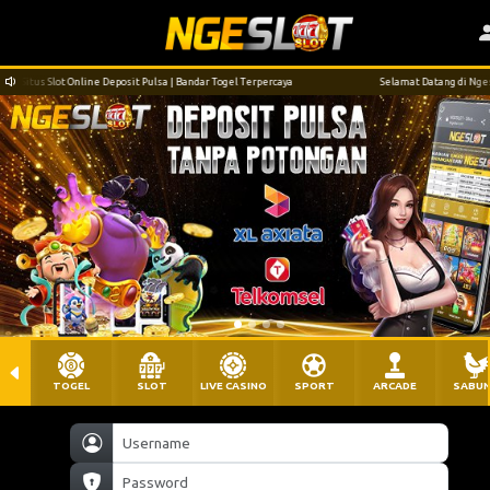
itus Slot Online Deposit Pulsa | Bandar Togel Terpercaya
Selamat Datang di Ngeslot | S
TOGEL
SLOT
LIVE CASINO
SPORT
ARCADE
SABU