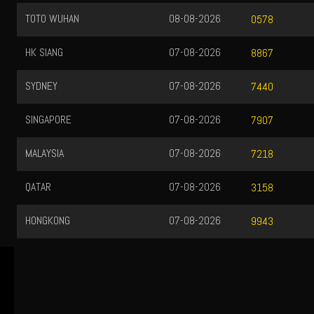
TOTO WUHAN
08-08-2026
0578
HK SIANG
07-08-2026
8867
SYDNEY
07-08-2026
7440
SINGAPORE
07-08-2026
7907
MALAYSIA
07-08-2026
7218
QATAR
07-08-2026
3158
HONGKONG
07-08-2026
9943